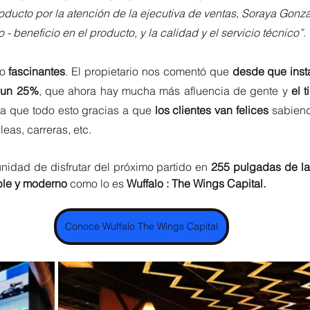
roducto por la atención de la ejecutiva de ventas, Soraya Gonzál
 - beneficio en el producto, y la calidad y el servicio técnico”.
o 
fascinantes
. El propietario nos comentó que 
desde que instal
o un 25%
, que ahora hay mucha más afluencia de gente y 
el 
a que todo esto gracias a que 
los clientes van felices 
sabiend
eas, carreras, etc.
unidad de disfrutar del próximo partido en 
255 pulgadas de la 
ble y moderno
 como lo es
 Wuffalo : The Wings Capital.
Conoce Wuffalo The Wings Capital