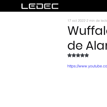
17 oct 2022
2 min de lect
Wuffalo
de Ala
Obtuvo NaN de 5 es
https://www.youtube.