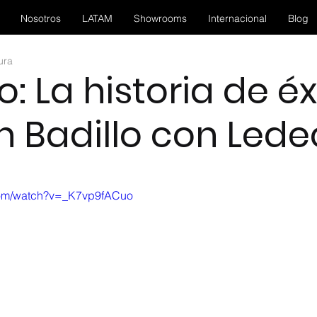
Nosotros
LATAM
Showrooms
Internacional
Blog
ura
: La historia de éx
n Badillo con Lede
trellas.
com/watch?v=_K7vp9fACuo