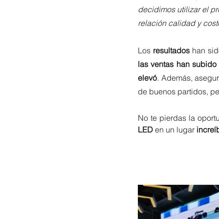
decidimos utilizar el p
relación calidad y costo
Los 
resultados
 han sid
las ventas han subid
elevó
. Además, asegur
de buenos partidos, pel
No te pierdas la oport
LED
 en un lugar 
increí