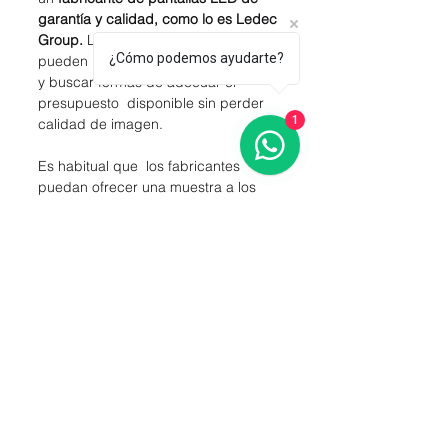
garantía y calidad, como lo es Ledec 
Group.
 Los técnicos del fabricante 
¿Cómo podemos ayudarte?
pueden  participar en la planificación 
y buscar formas de adecuar el 
presupuesto  disponible sin perder 
1
calidad de imagen.
Es habitual que  los fabricantes 
puedan ofrecer una muestra a los 
clientes de una  instalación de 
similares características que ya haya 
sido montada  anteriormente, para 
que así puedan comprobar calidad 
del  producto en unas condiciones 
determinadas.
Más información sobre pantallas LED