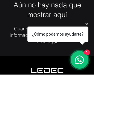
Aún no hay nada que
mostrar aquí
Cuando este miembro agregue
¿Cómo podemos ayudarte?
información sobre sí mismo, podrás
verla aquí.
1
contacto@ledecgroup.com
Tel.
+52 55 9453 2280
Soporte técnico
:
+52 55 4186 5704
Tel USA. +1
619 748 4535
Aviso de privacidad
Síguenos en: