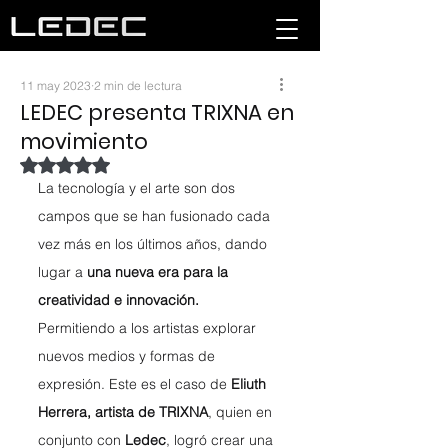
11 may 2023
2 min de lectura
LEDEC presenta TRIXNA en
movimiento
Obtuvo NaN de 5 estrellas.
La tecnología y el arte son dos 
campos que se han fusionado cada 
vez más en los últimos años, dando 
lugar a 
una nueva era para la 
creatividad e innovación.
Permitiendo a los artistas explorar 
nuevos medios y formas de 
expresión. Este es el caso de 
Eliuth 
Herrera, artista de TRIXNA
, quien en 
conjunto con 
Ledec
, logró crear una 