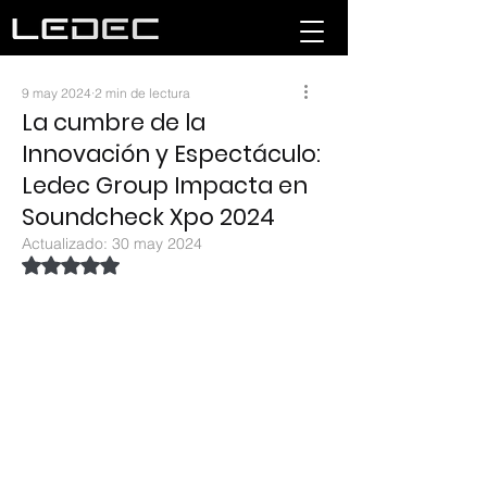
9 may 2024
2 min de lectura
La cumbre de la
Innovación y Espectáculo:
Ledec Group Impacta en
Soundcheck Xpo 2024
Actualizado:
30 may 2024
Obtuvo NaN de 5 estrellas.