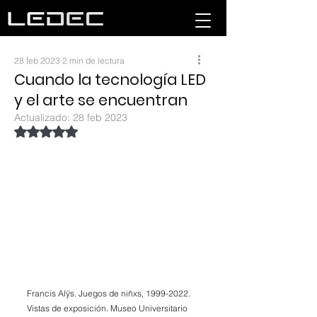
28 feb 2023
2 min de lectura
Cuando la tecnología LED
y el arte se encuentran
Actualizado:
28 feb 2023
Obtuvo NaN de 5 estrellas.
Francis Alÿs. Juegos de niñxs, 1999-2022. 
Vistas de exposición. Museo Universitario 