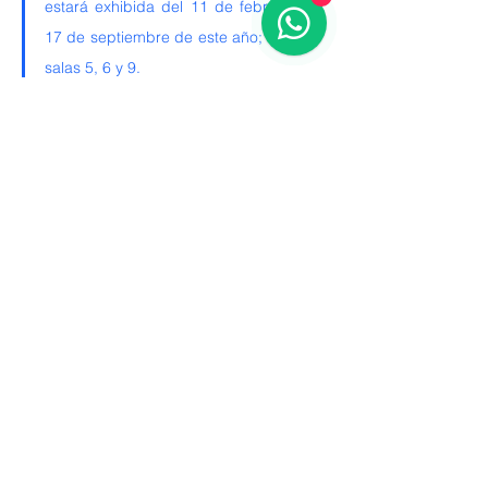
estará exhibida del 11 de febrero al 
17 de septiembre de este año; en las 
salas 5, 6 y 9.  
Conoce todos nuestros productos
Francis Alÿs. Juegos de niñxs, 1999-2022. 
Vistas de exposición. Museo Universitario 
Arte Contemporáneo, MUAC/UNAM, 2023. 
Fotografías: Pilar Torres