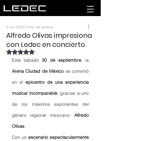
3 oct 2023
2 min de lectura
Alfredo Olivas impresiona
con Ledec en concierto.
Obtuvo NaN de 5 estrellas.
Este sábado 
30 de septiembre
, la 
Arena Ciudad de México
 se convirtió 
en el 
epicentro de una experiencia 
musical incomparable
, gracias a uno 
de los máximos exponentes del 
género regional mexicano: 
Alfredo 
Olivas
. 
Con un 
escenario espectacularmente 