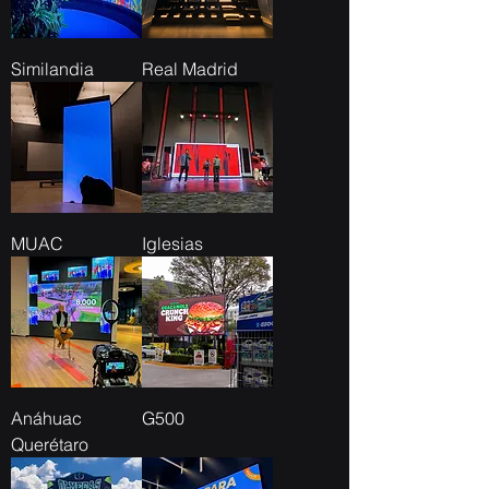
Similandia
Real Madrid
MUAC
Iglesias
Anáhuac
G500
Querétaro