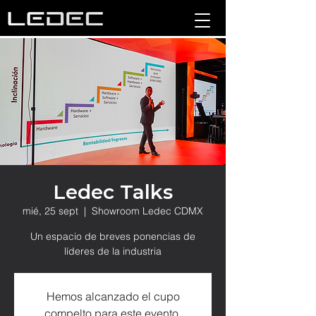
Ledec Talks
mié, 25 sept
  |  
Showroom Ledec CDMX
Un espacio de breves ponencias de
líderes de la industria
Hemos alcanzado el cupo
compelto para este evento.