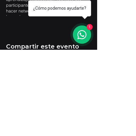
participantes tendrán la oportunidad de
¿Cómo podemos ayudarte?
hacer networking durante nuestro cocktail,
lo que les permitirá establecer valiosas
conexiones profesionales y fortalecer sus
1
redes dentro del sector audiovisual.
Compartir este evento
contacto@ledecgroup.com
Tel.
+52 55 9453 2280
Soporte técnico
:
+52 55 4186 5704
Tel USA. +1
619 748 4535
Aviso de privacidad