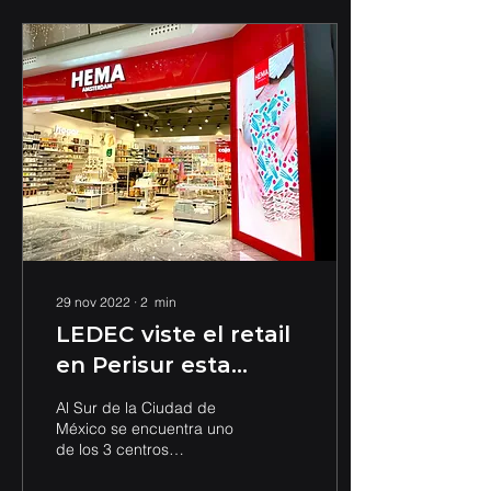
29 nov 2022
∙
2
min
LEDEC viste el retail
en Perisur esta
Navidad
Al Sur de la Ciudad de
México se encuentra uno
de los 3 centros
comerciales más grandes,