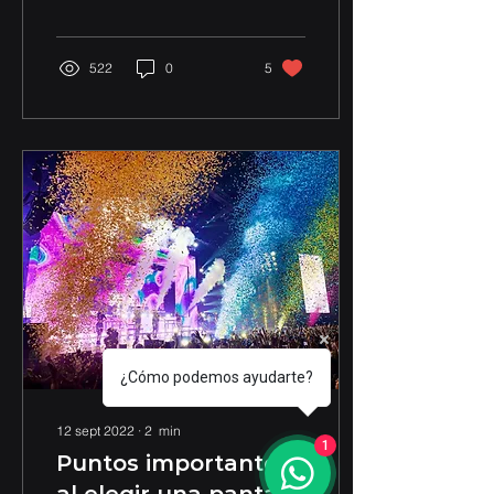
más importantes y
antiguos del país: el
Centro...
522
0
5
¿Cómo podemos ayudarte?
12 sept 2022
∙
2
min
1
Puntos importantes