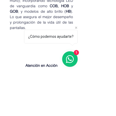
muro); incorporando tecnología LED 
de vanguardia como 
COB,
HOB 
y 
GOB
; y modelos de alto brillo (
HB
). 
Lo que asegura el mejor desempeño 
y prolongación de la vida útil de las 
pantallas.
¿Cómo podemos ayudarte?
1
Atención en Acción
Esta capacidad de personalización y 
respuesta a las necesidades del 
mercado convierte a la tecnología 
LED en un catalizador de 
experiencias memorables, 
fortaleciendo el posicionamiento de 
marca y elevando el impacto visual 
en entornos publicitarios y 