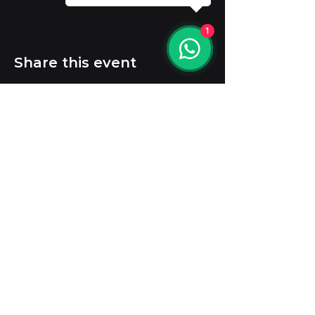
1
Share this event
contacto@ledecgroup.com
Tel.
+52 55 9453 2280
Soporte técnico
:
+52 55 4186 5704
Tel USA. +1
619 748 4535
Aviso de privacidad
Síguenos en: